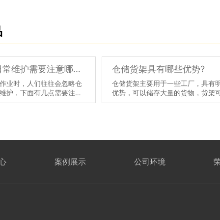
品
仓储货架日常维护需要注意哪几点
仓储货架具有哪些优势?
作业时，人们往往会忽略仓
仓储货架主要用于一些工厂，具有
维护，下面有几点需要注
优势，可以储存大量的货物，货架
的清洁：正确的清洁是必不
分利用仓库空间，二层货架可以储
仓储货架可能单独摆放在库
的物品，不会浪费仓库空间，也可
能与生产线在一起，这样就
规划，有利于以后直接使用。那么
灰尘，我们要定时的去清洁
还有什么优点呢？
【详情】
证仓储货架的美观和延长货
。
【详情】
心
案例展示
公司环境