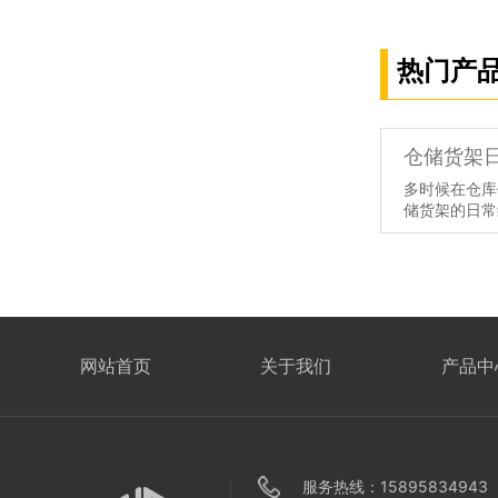
热门产
多时候在仓库
储货架的日常
意：1、正确
可少的环节，
房内，也有可
会产生较多的
货架，才能保
架的使用寿命
网站首页
关于我们
产品中
服务热线：15895834943