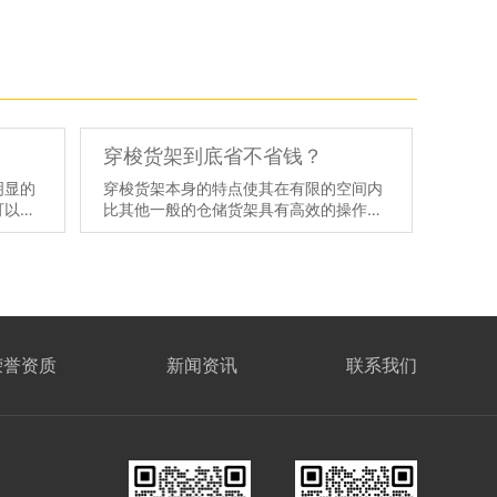
穿梭货架到底省不省钱？
明显的
穿梭货架本身的特点使其在有限的空间内
可以充
比其他一般的仓储货架具有高效的操作优
存更多
势，具有许多其他传统货架所没有的特
以合理
点。为了节约土地成本，中小企业往往需
，货架
要在有限的空间内提高库容和运行效率，
因此只能在存储设备上寻求转机。然后有
人会说，与其他货架形式相比，穿梭货架
系统的成本相对较低，但与增加土地和增
加设备相比，这种成本优势是显而易见
荣誉资质
新闻资讯
联系我们
的。
【详情】